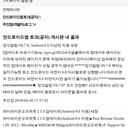
1/6 페이지 열람 중
전체게시판
안드로이드앱 토크(공지)
5
주인장(개발자) 로그
54
안드로이드앱 토크(공지) 게시판 내 결과
정각알림 V6.7.0,
A
ndroid 6.0 이상만 지원
새창
[업데이트 바로가기]http://goo.gl/H5i2af구글플레이의 업데이트 페이지는
이전에 보여진 페이지가 폰에 저장(캐쉬)되어 있어서2회이상 접속해야 정상
적인 업데이트 페이지가 보일 경우가 많네요.*****정각알림 V6.7.0 부터는
설치가능한 최소 안드로이드 버전이 6.0 마시멜로로 상향됩니다.따라서 폰
의 안드로이드 버전이 6.0 미만이시면 설치가 불가능합니다.*****########
###############▶ 정각알림 V6.7.0* 코드 안정화* 샤오미폰에서 상단 상
태바의 날짜/요일, 배터리 용량표시 아이콘을 컬러로 표시(…
주인장
2019-04-26 11:57:01
와이파이온오프위젯 2.1.0 업데이트(
A
ndroid 8.0 지원)
새창
와이파이온오프위젯 2.1.0 업데이트(Android 8.0 지원)● First Release Octobe
r 29, 2012 / MonDay● WiFiOnOff Widget(와이파이온오프위젯) 0. Support An