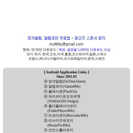
현재: 약 50만 다운로드 /
목표: 글로벌 5,000만 다운로드 이상
인기 국가: 한국,인도,미국,홍콩,오스트리아,일본,스위스
프랑스,캐나다,이탈리아,오스트레일리아,영국,스페인
[ Android Application Links ]
Since 2011.03
ⓐ 정각알림(OnTimeAlarm)
ⓑ 알람포미(Alarm4Me)
ⓒ 플래시온(FlashOn)
ⓓ 와이파이온오프위젯
(WifiOnOff4 Widget)
ⓔ 폴더플레이어포미
(FolderPlayer4Me)
ⓕ 리코더포미(Recorder4Me)
ⓖ 리사이즈픽포미
(ResizePic4Me)
ⓗ 언인스톨러포미