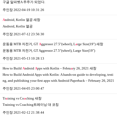
구글 알파벳A 주주가 되었다.
주인장
2022-04-19 10:31:26
A
ndroid, Kotlin 열공
새창
Android, Kotlin 열공
주인장
2021-07-12 23:56:30
운동용 MTB 자전거, GT
A
ggressor 27.5"(wheel), L
a
rge Size(19")
새창
운동용 MTB 자전거, GT Aggressor 27.5"(wheel), Large Size(19")
주인장
2021-05-13 10:28:13
How to Build
A
ndroid
A
pps with Kotlin – Febru
a
ry 26, 2021
새창
How to Build Android Apps with Kotlin: A hands-on guide to developing, testi
ng, and publishing your first apps with Android Paperback – February 26, 2021
주인장
2021-04-05 23:00:47
Tr
a
ining vs Co
a
ching
새창
Training vs Coaching트레이닝 대 코칭
주인장
2021-02-12 21:38:44