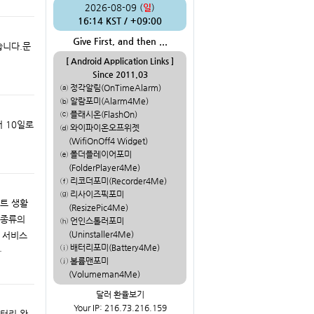
2026-08-09 (
일
)
16:14 KST / +09:00
Give First, and then ...
습니다.문
[ Android Application Links ]
Since 2011.03
ⓐ 정각알림(OnTimeAlarm)
ⓑ 알람포미(Alarm4Me)
ⓒ 플래시온(FlashOn)
서 10일로
ⓓ 와이파이온오프위젯
(WifiOnOff4 Widget)
ⓔ 폴더플레이어포미
(FolderPlayer4Me)
ⓕ 리코더포미(Recorder4Me)
ⓖ 리사이즈픽포미
리트 생활
(ResizePic4Me)
 종류의
ⓗ 언인스톨러포미
(Uninstaller4Me)
 서비스
ⓘ 배터리포미(Battery4Me)
…
ⓙ 볼륨맨포미
(Volumeman4Me)
달러 환율보기
Your IP: 216.73.216.159
배터리 완