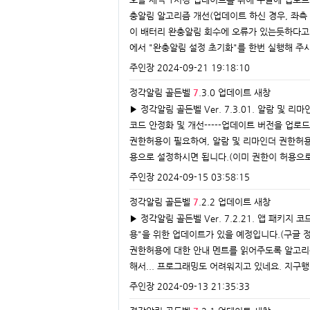
충알림 알고리즘 개선(업데이트 하신 경우, 좌측 
이 배터리 완충알림 회수에 오류가 있는듯하다고
에서 "완충알림 설정 초기화"를 한번 실행해 주
주인장
2024-09-21 19:18:10
정각알림 골든벨
7
.3.0 업데이트
새창
▶ 정각알림 골든벨 Ver. 7.3.01. 알람 및 
코드 안정화 및 개선-----업데이트 버전을 업
권한허용이 필요하여, 알람 및 리마인더 권한허
용으로 설정하시면 됩니다.(이미 권한이 허용으로
주인장
2024-09-15 03:58:15
정각알림 골든벨
7
.2.2 업데이트
새창
▶ 정각알림 골든벨 Ver. 7.2.21. 앱 패키지
용"을 위한 업데이트가 있을 예정입니다.(구글 
권한허용에 대한 안내 멘트를 읽어주도록 알고리즘
해서... 프로그래밍도 어려워지고 있네요. 지구
주인장
2024-09-13 21:35:33