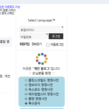
00만 다운로드 이상
리아,일본,스위스
,영국,스페인
Select Language
▼
회원아이디
비밀번호
 열람 중
회원가입
정보찾기
자동로그인
이곳은 "
개인 블로그
"입니다.
::: 손님분들 환영 :::
정, 개선
①
콜린스코빌드 영영사전
②
캠브리지 영영사전
③
옥스포드 영영사전
④
메리엄웹스터 영영사전
⑤
롱맨 영영사전
❖
특수문자