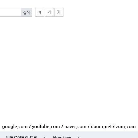
google.com
/
youtube.com
/
naver.com
/
daum.net
/
zum.com
안드로이드앱 토크
About me