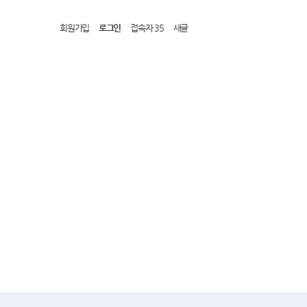
회원가입
로그인
접속자 35
새글