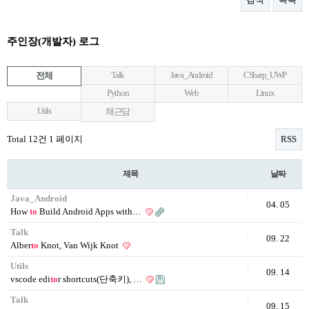
주인장(개발자) 로그
Talk
Java_Android
CSharp_UWP
전체
Python
Web
Linux
Utils
채근담
Total 12건
1 페이지
RSS
제목
날짜
Java_Android
04. 05
How
to
Build Android Apps with…
Talk
09. 22
Alber
to
Knot, Van Wijk Knot
Utils
09. 14
vscode edi
to
r shortcuts(단축키), …
Talk
09. 15