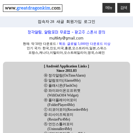
메뉴
검색
접속자 28
새글
회원가입
로그인
현재: 약 50만 다운로드 /
목표: 글로벌 5,000만 다운로드 이상
인기 국가: 한국,인도,미국,홍콩,오스트리아,일본,스위스
프랑스,캐나다,이탈리아,오스트레일리아,영국,스페인
[ Android Application Links ]
Since 2011.03
ⓐ 정각알림(OnTimeAlarm)
ⓑ 알람포미(Alarm4Me)
ⓒ 플래시온(FlashOn)
ⓓ 와이파이온오프위젯
(WifiOnOff4 Widget)
ⓔ 폴더플레이어포미
(FolderPlayer4Me)
ⓕ 리코더포미(Recorder4Me)
ⓖ 리사이즈픽포미
(ResizePic4Me)
ⓗ 언인스톨러포미
(Uninstaller4Me)