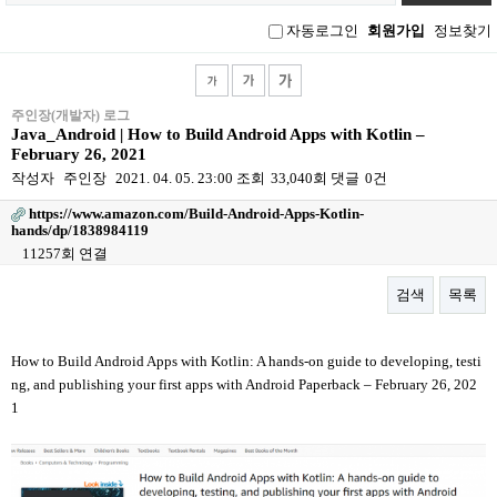
그
인
자동로그인
회원가입
정보찾기
주인장(개발자) 로그
Java_Android | How to Build Android Apps with Kotlin –
February 26, 2021
작성자
주인장
2021. 04. 05. 23:00
조회
33,040회
댓글
0건
https://www.amazon.com/Build-Android-Apps-Kotlin-
hands/dp/1838984119
11257회 연결
검색
목록
본문
How to Build Android Apps with Kotlin: A hands-on guide to developing, testi
ng, and publishing your first apps with Android Paperback – February 26, 202
1