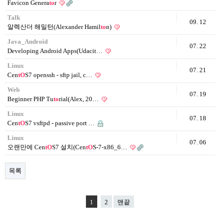
Favicon Genera
to
r
Talk
09. 12
알렉산더 해밀턴(Alexander Hamil
to
n)
Java_Android
07. 22
Developing Android Apps(Udacit…
Linux
07. 21
Cen
tO
S7 openssh - sftp jail, c…
Web
07. 19
Beginner PHP Tu
to
rial(Alex, 20…
Linux
07. 18
Cen
tO
S7 vsftpd - passive port …
Linux
07. 06
오랜만에 Cen
tO
S7 설치(Cen
tO
S-7-x86_6…
목록
1
2
맨끝