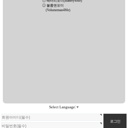
ⓘ 배터리포미(Battery4Me)
ⓙ 볼륨맨포미
(Volumeman4Me)
Select Language
▼
회
원
로