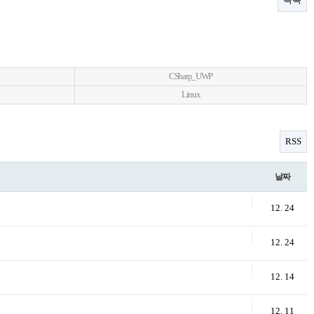
CSharp_UWP
Linux
RSS
날짜
12. 24
12. 24
12. 14
12. 11