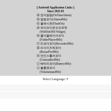
[ Android Application Links ]
Since 2011.03
ⓐ 정각알림(OnTimeAlarm)
ⓑ 알람포미(Alarm4Me)
ⓒ 플래시온(FlashOn)
ⓓ 와이파이온오프위젯
(WifiOnOff4 Widget)
ⓔ 폴더플레이어포미
(FolderPlayer4Me)
ⓕ 리코더포미(Recorder4Me)
ⓖ 리사이즈픽포미
(ResizePic4Me)
ⓗ 언인스톨러포미
(Uninstaller4Me)
ⓘ 배터리포미(Battery4Me)
ⓙ 볼륨맨포미
(Volumeman4Me)
Select Language
▼