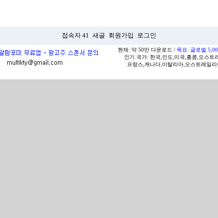
접속자 41
새글
회원가입
로그인
현재: 약 50만 다운로드 /
목표: 글로벌 5,
인기 국가: 한국,인도,미국,홍콩,오스트
프랑스,캐나다,이탈리아,오스트레일리