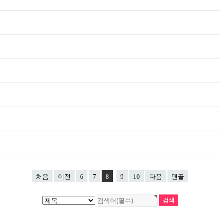
처음
이전
6
7
8
9
10
다음
맨끝