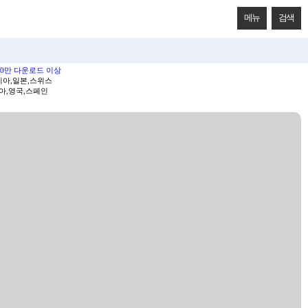
메뉴
검색
000만 다운로드 이상
리아,일본,스위스
아,영국,스페인