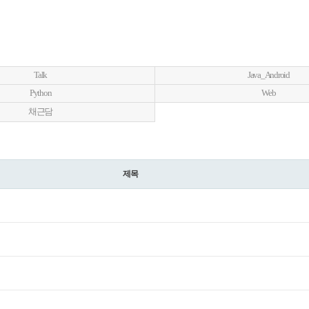
Talk
Java_Android
Python
Web
채근담
제목