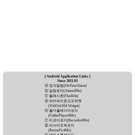
[ Android Application Links ]
Since 2011.03
ⓐ 정각알림(OnTimeAlarm)
ⓑ 알람포미(Alarm4Me)
ⓒ 플래시온(FlashOn)
ⓓ 와이파이온오프위젯
(WifiOnOff4 Widget)
ⓔ 폴더플레이어포미
(FolderPlayer4Me)
ⓕ 리코더포미(Recorder4Me)
ⓖ 리사이즈픽포미
(ResizePic4Me)