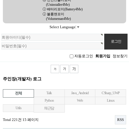
ⓗ 언인스톨러포미
(Uninstaller4Me)
ⓘ 배터리포미(Battery4Me)
ⓙ 볼륨맨포미
(Volumeman4Me)
Select Language
▼
회
원
로
그
인
자동로그인
회원가입
정보찾기
주인장(개발자) 로그
Talk
Java_Android
CSharp_UWP
전체
Python
Web
Linux
Utils
채근담
Total 221건
15 페이지
RSS