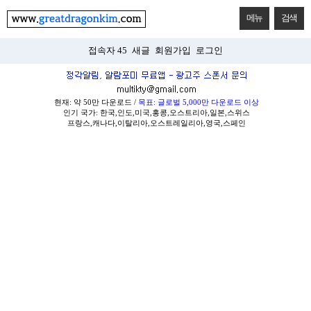
메뉴
검색
접속자 45
새글
회원가입
로그인
현재: 약 50만 다운로드 /
목표: 글로벌 5,000만 다운로드 이상
인기 국가: 한국,인도,미국,홍콩,오스트리아,일본,스위스
프랑스,캐나다,이탈리아,오스트레일리아,영국,스페인