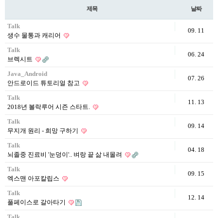
제목
날짜
Talk
09. 11
생수 물통과 캐리어
Talk
06. 24
브렉시트
Java_Android
07. 26
안드로이드 튜토리얼 참고
Talk
11. 13
2018년 볼락루어 시즌 스타트.
Talk
09. 14
무지개 원리 - 희망 구하기
Talk
04. 18
뇌졸중 진료비 '눈덩이'.. 벼랑 끝 삶 내몰려
Talk
09. 15
엑스맨 아포칼립스
Talk
12. 14
풀페이스로 갈아타기
Talk