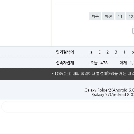
처음
이전
11
12
인기검색어
a
E
2
3
1
p
접속자집계
오늘
478
어제
1
* LOG :: ① 배의 속력이나 항정(航程)을 재는 데 
Galaxy Folder2(Android 6.
Galaxy S7(Android 8.0