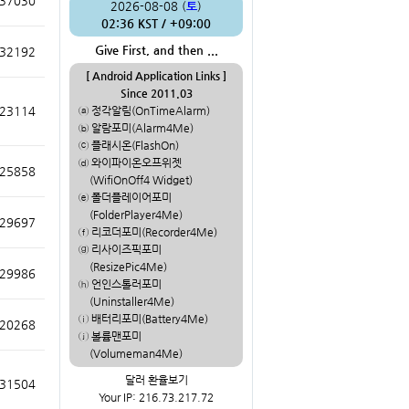
37030
2026-08-08 (
토
)
02:36 KST / +09:00
Give First, and then ...
32192
[ Android Application Links ]
Since 2011.03
ⓐ 정각알림(OnTimeAlarm)
23114
ⓑ 알람포미(Alarm4Me)
ⓒ 플래시온(FlashOn)
ⓓ 와이파이온오프위젯
25858
(WifiOnOff4 Widget)
ⓔ 폴더플레이어포미
(FolderPlayer4Me)
29697
ⓕ 리코더포미(Recorder4Me)
ⓖ 리사이즈픽포미
(ResizePic4Me)
29986
ⓗ 언인스톨러포미
(Uninstaller4Me)
ⓘ 배터리포미(Battery4Me)
20268
ⓙ 볼륨맨포미
(Volumeman4Me)
달러 환율보기
31504
Your IP: 216.73.217.72