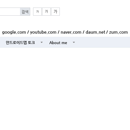
google.com
/
youtube.com
/
naver.com
/
daum.net
/
zum.com
안드로이드앱 토크
About me