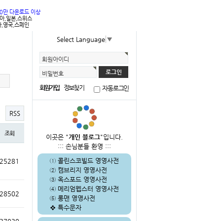
00만 다운로드 이상
리아,일본,스위스
,영국,스페인
Select Language
▼
회원아이디
비밀번호
회원가입
정보찾기
자동로그인
RSS
조회
이곳은 "
개인 블로그
"입니다.
::: 손님분들 환영 :::
①
콜린스코빌드 영영사전
25281
②
캠브리지 영영사전
③
옥스포드 영영사전
④
메리엄웹스터 영영사전
28502
⑤
롱맨 영영사전
❖
특수문자