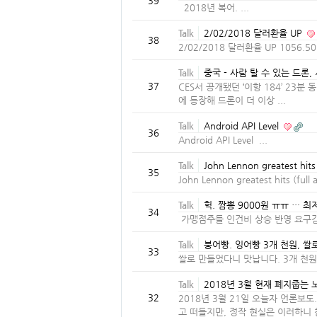
39
2018년 복어. ...
Talk
2/02/2018 달러환율 UP
38
2/02/2018 달러환율 UP 1056.50 
Talk
중국 - 사람 탈 수 있는 드론
37
CES서 공개됐던 ‘이항 184’ 23분
에 등장해 드론이 더 이상 ...
Talk
Android API Level
36
Android API Level ...
Talk
John Lennon greatest hits
35
John Lennon greatest hits (full
Talk
헉. 짬뽕 9000원 ㅠㅠ … 
34
가맹점주들 인건비 상승 반영 요구김밥
Talk
붕어빵. 잉어빵 3개 천원, 쌀
33
쌀로 만들었다니 맛납니다. 3개 천
Talk
2018년 3월 현재 폐지줍는
32
2018년 3월 21일 오늘자 언론보
고 떠들지만, 정작 현실은 이러하니 참