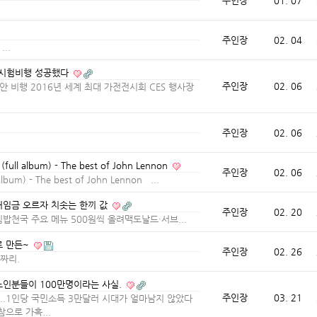
주인장
01. 07
주인장
02. 04
...
, 시험비행 성공했다
주인장
02. 06
 동안 비행 2016년 세계 최대 가전전시회 CES 행사장
주인장
02. 06
 (full album) - The best of John Lennon
주인장
02. 06
 album) - The best of John Lennon ...
최저임금 오르자 치솟는 한끼 값
주인장
02. 20
천국 주요 메뉴 500원씩 올려맥도날드·서브...
로 만든~
주인장
02. 26
원짜리.
 노인분들이 100만명이라는 사실.
주인장
03. 21
도...1인당 국민소득 3만달러 시대가 얼마남지 않았다
으로 가혹...