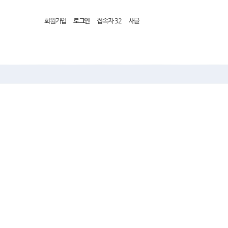
회원가입
로그인
접속자 32
새글