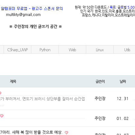
현재: 약 50만 다운로드 /
목표: 글로벌 5,0
인기 국가: 한국,인도,미국,홍콩,오스트
프랑스,캐나다,이탈리아,오스트레일리아
※ 주인장의 개인 글쓰기 공간
※
CSharp_UWP
Python
Web
Linux
Utils
제목
글쓴이
날짜
주인장
12. 31
부위가 부러져서, 면도기 브러시 상단부를 잘라서 순간접
..
주인장
01. 02
 7마리. 새해 복 많이 받을 것으로 예상.