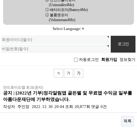
ⓗ 언인스톨러포미
(Uninstaller4Me)
ⓘ 배터리포미(Battery4Me)
ⓙ 볼륨맨포미
(Volumeman4Me)
Select Language
▼
회
원
로
그
인
자동로그인
회원가입
정보찾기
안드로이드앱 토크(공지)
공지 | [2022년 기부]정각알림앱 골든벨 및 무료앱 수익금 일부를
아름다운재단에 기부하였습니다.
작성자
주인장
2022. 12. 30. 20:04
조회
20,877회
댓글
0건
목록
본문