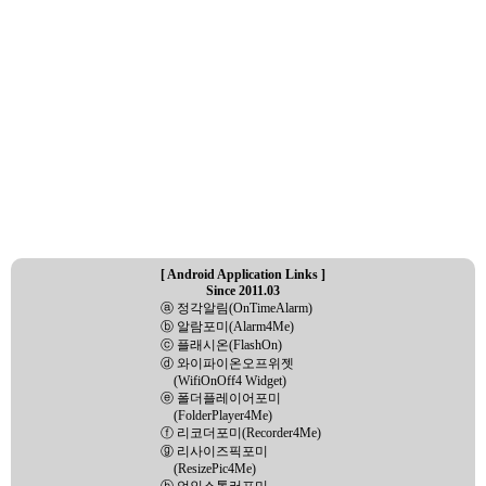
[ Android Application Links ]
Since 2011.03
ⓐ 정각알림(OnTimeAlarm)
ⓑ 알람포미(Alarm4Me)
ⓒ 플래시온(FlashOn)
ⓓ 와이파이온오프위젯
(WifiOnOff4 Widget)
ⓔ 폴더플레이어포미
(FolderPlayer4Me)
ⓕ 리코더포미(Recorder4Me)
ⓖ 리사이즈픽포미
(ResizePic4Me)