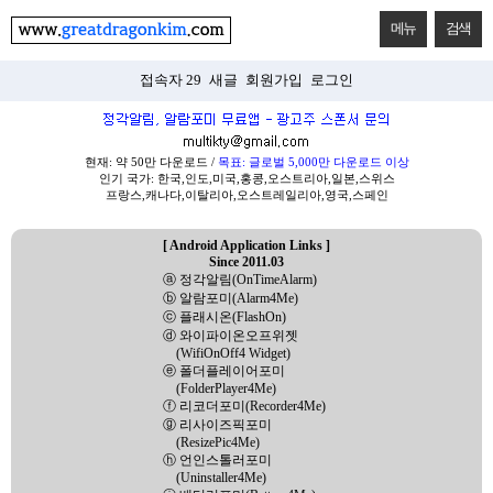
메뉴
검색
접속자 29
새글
회원가입
로그인
현재: 약 50만 다운로드 /
목표: 글로벌 5,000만 다운로드 이상
인기 국가: 한국,인도,미국,홍콩,오스트리아,일본,스위스
프랑스,캐나다,이탈리아,오스트레일리아,영국,스페인
[ Android Application Links ]
Since 2011.03
ⓐ 정각알림(OnTimeAlarm)
ⓑ 알람포미(Alarm4Me)
ⓒ 플래시온(FlashOn)
ⓓ 와이파이온오프위젯
(WifiOnOff4 Widget)
ⓔ 폴더플레이어포미
(FolderPlayer4Me)
ⓕ 리코더포미(Recorder4Me)
ⓖ 리사이즈픽포미
(ResizePic4Me)
ⓗ 언인스톨러포미
(Uninstaller4Me)