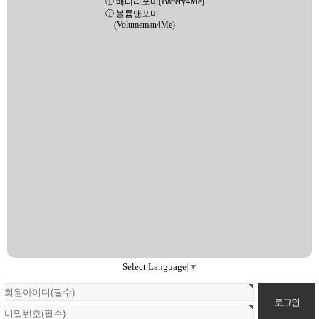
ⓘ 배터리포미(Battery4Me)
ⓙ 볼륨맨포미
(Volumeman4Me)
Select Language
▼
회
원
로