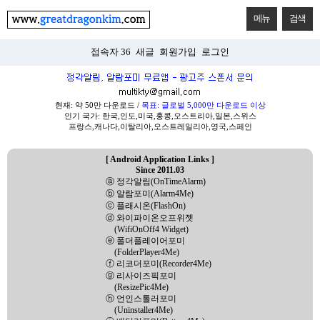
메뉴
검색
접속자 36
새글
회원가입
로그인
현재: 약 50만 다운로드 /
목표: 글로벌 5,000만 다운로드 이상
인기 국가: 한국,인도,미국,홍콩,오스트리아,일본,스위스
프랑스,캐나다,이탈리아,오스트레일리아,영국,스페인
[ Android Application Links ]
Since 2011.03
ⓐ 정각알림(OnTimeAlarm)
ⓑ 알람포미(Alarm4Me)
ⓒ 플래시온(FlashOn)
ⓓ 와이파이온오프위젯
(WifiOnOff4 Widget)
ⓔ 폴더플레이어포미
(FolderPlayer4Me)
ⓕ 리코더포미(Recorder4Me)
ⓖ 리사이즈픽포미
(ResizePic4Me)
ⓗ 언인스톨러포미
(Uninstaller4Me)