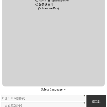
ⓘ 배터리포미(Battery4Me)
ⓙ 볼륨맨포미
(Volumeman4Me)
Select Language
▼
회
원
로