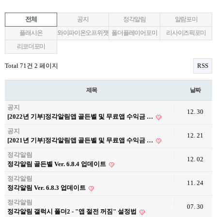
전체
공지
정각알림
알람포미
플래시온
와이파이온오프위젯
폴더플레이어포미
리사이즈픽포미
리코더포미
Total 71건
2 페이지
RSS
제목
날짜
공지
12. 30
[2022년 기부]정각알림앱 골든벨 및 무료앱 수익금 …
공지
12. 21
[2021년 기부]정각알림앱 골든벨 및 무료앱 수익금 …
정각알림
12. 02
정각알림 골든벨 Ver. 6.8.4 업데이트
정각알림
11. 24
정각알림 Ver. 6.8.3 업데이트
정각알림
07. 30
정각알림 갤럭시 폴더2 - "앱 절전 꺼짐" 설정법