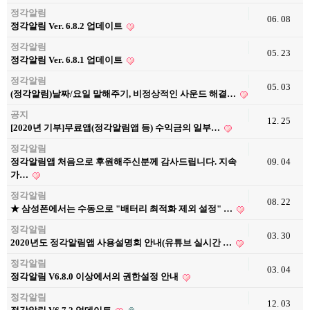
정각알림
06. 08
정각알림 Ver. 6.8.2 업데이트
정각알림
05. 23
정각알림 Ver. 6.8.1 업데이트
정각알림
05. 03
(정각알림)날짜/요일 말해주기, 비정상적인 사운드 해결…
공지
12. 25
[2020년 기부]무료앱(정각알림앱 등) 수익금의 일부…
정각알림
정각알림앱 처음으로 후원해주신분께 감사드립니다. 지속
09. 04
가…
정각알림
08. 22
★ 삼성폰에서는 수동으로 "배터리 최적화 제외 설정" …
정각알림
03. 30
2020년도 정각알림앱 사용설명회 안내(유튜브 실시간 …
정각알림
03. 04
정각알림 V6.8.0 이상에서의 권한설정 안내
정각알림
12. 03