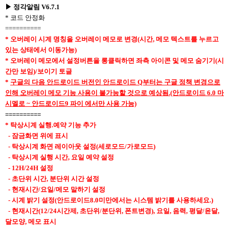
▶ 정각알림 V6.7.1
* 코드 안정화
==========
* 오버레이 시계 명칭을 오버레이 메모로 변경(시간, 메모 텍스트를 누르고
있는 상태에서 이동가능)
* 오버레이 메모에서 설정버튼을 롱클릭하면 좌측 아이콘 및 메모 숨기기(시
간만 보임)/보이기 토글
*
구글의 다음 안드로이드 버전인 안드로이드 Q부터는 구글 정책 변경으로
인해 오버레이 메모 기능 사용이 불가능할 것으로 예상됨.(안드로이드 6.0 마
시멜로 ~ 안드로이드9 파이 에서만 사용 가능)
==========
* 탁상시계 실행.예약 기능 추가
- 잠금화면 위에 표시
- 탁상시계 화면 레이아웃 설정(세로모드/가로모드)
- 탁상시계 실행 시간, 요일 예약 설정
- 12H/24H 설정
- 초단위 시간, 분단위 시간 설정
- 현재시간/요일/메모 말하기 설정
-
시계 밝기 설정(안드로이드8.0미만에서는 시스템 밝기를 사용하세요.)
- 현재시간(12/24시간제, 초단위/분단위, 폰트변경), 요일, 음력, 평달/윤달,
달모양, 메모 표시