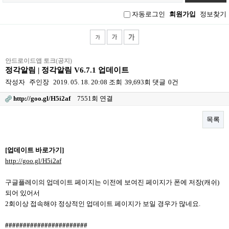
그
인
자동로그인
회원가입
정보찾기
안드로이드앱 토크(공지)
정각알림 | 정각알림 V6.7.1 업데이트
작성자
주인장
2019. 05. 18. 20:08
조회
39,693회
댓글
0건
http://goo.gl/H5i2af
7551회 연결
목록
본문
[업데이트 바로가기]
http://goo.gl/H5i2af
구글플레이의 업데이트 페이지는 이전에 보여진 페이지가 폰에 저장(캐쉬)
되어 있어서
2회이상 접속해야 정상적인 업데이트 페이지가 보일 경우가 많네요.
#######################