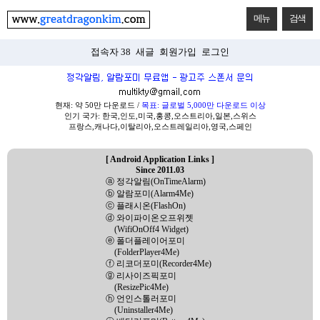
메뉴
검색
접속자 38
새글
회원가입
로그인
현재: 약 50만 다운로드 /
목표: 글로벌 5,000만 다운로드 이상
인기 국가: 한국,인도,미국,홍콩,오스트리아,일본,스위스
프랑스,캐나다,이탈리아,오스트레일리아,영국,스페인
[ Android Application Links ]
Since 2011.03
ⓐ 정각알림(OnTimeAlarm)
ⓑ 알람포미(Alarm4Me)
ⓒ 플래시온(FlashOn)
ⓓ 와이파이온오프위젯
(WifiOnOff4 Widget)
ⓔ 폴더플레이어포미
(FolderPlayer4Me)
ⓕ 리코더포미(Recorder4Me)
ⓖ 리사이즈픽포미
(ResizePic4Me)
ⓗ 언인스톨러포미
(Uninstaller4Me)