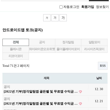
그
인
자동로그인
회원가입
정보찾기
안드로이드앱 토크(공지)
전체
공지
정각알림
알람포미
플래시온
와이파이온오프위젯
폴더플레이어포미
리사이즈픽포미
리코더포미
Total 71건
2 페이지
RSS
제목
날짜
공지
12. 30
[2022년 기부]정각알림앱 골든벨 및 무료앱 수익금 …
공지
12. 21
[2021년 기부]정각알림앱 골든벨 및 무료앱 수익금 …