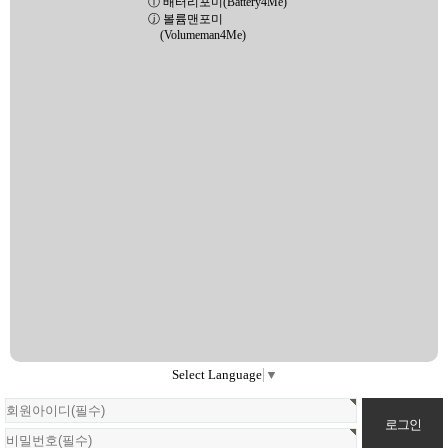
ⓘ 배터리포미(Battery4Me)
ⓙ 볼륨맨포미
(Volumeman4Me)
Select Language
▼
회
원
로